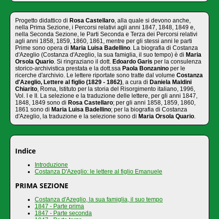
Progetto didattico di
Rosa Castellaro
, alla quale si devono anche,
nella Prima Sezione, i Percorsi relativi agli anni 1847, 1848, 1849 e,
nella Seconda Sezione, le Parti Seconda e Terza dei Percorsi relativi
agli anni 1858, 1859, 1860, 1861, mentre per gli stessi anni le parti
Prime sono opera di
Maria Luisa Badellino
. La biografia di Costanza
d'Azeglio (Costanza d'Azeglio, la sua famiglia, il suo tempo) è di
Maria
Orsola Quario
. Si ringraziano il dott.
Edoardo Garis
per la consulenza
storico-archivistica prestata e la dott.ssa
Paola Bonzanino
per le
ricerche d'archivio. Le lettere riportate sono tratte dal volume
Costanza
d'Azeglio, Lettere al figlio (1829 - 1862)
, a cura di
Daniela Maldini
Chiarito
, Roma, Istituto per la storia del Risorgimento italiano, 1996,
Vol. I e II. La selezione e la traduzione delle lettere, per gli anni 1847,
1848, 1849 sono di
Rosa Castellaro
; per gli anni 1858, 1859, 1860,
1861 sono di
Maria Luisa Badellino
; per la biografia di Costanza
d'Azeglio, la traduzione e la selezione sono di
Maria Orsola Quario
.
Indice
Introduzione
Costanza D'Azeglio: le lettere al figlio Emanuele
PRIMA SEZIONE
Costanza d'Azeglio, la sua famiglia, il suo tempo
1847 - Parte prima
1847 - Parte seconda