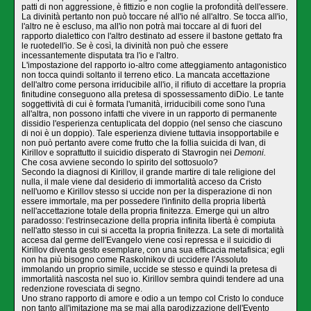
patti di non aggressione, è fittizio e non coglie la profondità dell'essere.
La divinità pertanto non può toccare né all'io né all'altro. Se tocca al­l'io,
l'altro ne è escluso, ma all'io non potrà mai toccare al di fuori del
rapporto dialettico con l'altro destinato ad essere il bastone gettato fra
le ruotedell'io. Se è così, la divinità non può che essere
incessantemente disputata tra l'io e l'altro.
L'impostazione del rapporto io-altro come atteggiamento antagonistico
non tocca quindi soltanto il terreno etico. La mancata accettazione
dell'altro come persona irriducibile all'io, il rifiuto di accettare la propria
finitudine conseguono alla pretesa di spossessamento diDio. Le tante
soggettività di cui è formata l'umanità, irriduci­bili come sono l'una
all'altra, non possono infatti che vivere in un rapporto di per­manente
dissidio l'esperienza centuplicata del doppio (nel senso che ciascuno
di noi è un doppio). Tale esperienza diviene tuttavia insopportabile e
non può pertanto avere come frutto che la follia suicida di Ivan, di
Kirillov e soprattutto il suicidio disperato di Stavrogin nei
Demoni.
Che cosa avviene secondo lo spirito del sottosuolo?
Secondo la diagnosi di Kirillov, il grande martire di tale religione del
nulla, il male viene dal desiderio di immortalità acceso da Cristo
nell'uomo e Kirillov stesso si uccide non per la disperazione di non
essere immortale, ma per possedere l'infini­to della propria libertà
nell'accettazione totale della propria finitezza. Emerge qui un altro
paradosso: l'estrinsecazione della propria infinita libertà è compiuta
nel­l'atto stesso in cui si accetta la propria finitezza. La sete di mortalità
accesa dal germe dell'Evangelo viene così repressa e il suicidio di
Kirillov diventa gesto esem­plare, con una sua efficacia metafisica; egli
non ha più bisogno come Raskolnikov di uccidere l'Assoluto
immolando un proprio simile, uccide se stesso e quindi la pretesa di
immortalità nascosta nel suo io. Kirillov sembra quindi tendere ad una
redenzione rovesciata di segno.
Uno strano rapporto di amore e odio a un tempo col Cristo lo conduce
non tanto all'imitazione ma se mai alla parodizzazione dell'Evento