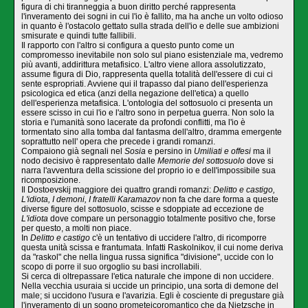
figura di chi tiranneggia a buon diritto perché rappresenta
l'inveramento dei sogni in cui l'io è fallito, ma ha anche un volto odioso
in quanto è l'ostacolo gettato sulla strada dell'io e delle sue ambizioni
smisurate e quindi tutte fallibili.
Il rapporto con l'altro si configura a questo punto come un
compromesso inevi­tabile non solo sul piano esistenziale ma, vedremo
più avanti, addirittura metafisi­co. L'altro viene allora assolutizzato,
assume figura di Dio, rappresenta quella totalità dell'essere di cui ci
sente espropriati. Avviene qui il trapasso dal piano dell'esperien­za
psicologica ed etica (anzi della negazione dell'etica) a quello
dell'esperienza me­tafisica. L'ontologia del sottosuolo ci presenta un
essere scisso in cui l'io e l'altro sono in perpetua guerra. Non solo la
storia e l'umanità sono lacerate da profondi conflitti, ma l'io è
tormentato sino alla tomba dal fantasma dell'altro, dramma emer­gente
soprattutto nell' opera che precede i grandi romanzi.
Compaiono già segnali nel
Sosia
e persino in
Umiliati e offesi
ma il
nodo decisi­vo è rappresentato dalle
Memorie del sottosuolo
dove si
narra l'avventura della scissione del proprio io e dell'impossibile sua
ricomposizione.
Il Dostoevskij maggiore dei quattro grandi romanzi:
Delitto e castigo,
L'idiota, I demoni, I fratelli Karamazov
non fa che dare forma a queste
diverse figure del sottosuolo, scisse e sdoppiate ad eccezione de
L'idiota
dove compare un personag­gio totalmente positivo che, forse
per questo, a molti non piace.
In
Delitto e castigo
c'è un tentativo di uccidere l'altro, di ricomporre
questa uni­tà scissa e frantumata. Infatti Raskolnikov, il cui nome deriva
da "raskol" che nel­la lingua russa significa "divisione", uccide con lo
scopo di porre il suo orgoglio su basi incrollabili. ­
Si cerca di oltrepassare l'etica naturale che impone di non uccidere.
Nella vec­chia usuraia si uccide un principio, una sorta di demone del
male; si uccidono l'usura e l'avarizia. Egli è cosciente di pregustare già
l'inveramento di un sogno prometeico­romantico che da Nietzsche in