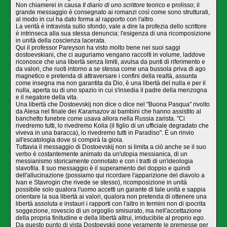
Non chiamerei in causa
Il diario di uno scrittore
teorico e prolisso; il
grande messaggio è consegnato ai romanzi così come sono strutturati,
al modo in cui ha dato forma al rapporto con l'altro.
La verità è intravista sullo sfondo, vale a dire la profezia dello scrittore
è in­trinseca alla sua stessa denuncia: l'esigenza di una ricomposizione
in unità della co­scienza lacerata.
Qui il professor Pareyson ha visto molto bene nei suoi saggi
dostoevskiani, che ci auguriamo vengano raccolti in volume, laddove
riconosce che una libertà senza limiti, avulsa da punti di riferimento e
da valori, che ruoti intorno a se stessa come una bussola priva di ago
magnetico e pretenda di attraversare i confini della realtà, assunta
come insegna ma non garantita da Dio, è una libertà del nulla e per il
nulla, aperta su di uno spazio in cui s'insedia il padre della menzogna
e il negatore della vita.
Una libertà che Dostoevskij non dice o dice nel "Buona Pasqua" rivolto
da Alesa nel finale dei
Karamazov
ai bambini che hanno assistito al
banchetto funebre come usava allora nella Russia zarista. "Ci
rivedremo tutti, lo rivedremo Kolia (il figlio di un ufficiale degradato che
viveva in una baracca), lo rivedremo tutti in Paradi­so". È un rinvio
all'escatologia dove si compirà la gioia.
Tuttavia il messaggio di Dostoevskij non si limita a ciò anche se il suo
verbo è costantemente animato da un'utopia messianica, di un
messianismo storicamente connotato e con i tratti di un'ideologia
slavofila. Il suo messaggio è il superamento del doppio e quindi
dell'allucinazione (possiamo qui ricordare l'apparizione del dia­volo a
Ivan e Stavrogin che rivede se stesso), ricomposizione in unità
possibile solo qualora l'uomo accetti un garante di tale unità e sappia
orientare la sua libertà ai valori, qualora non pretenda di ottenere una
libertà assoluta e instauri i rapporti con l'altro in termini non di ipocrita
soggezione, rovescio di un orgoglio smisurato, ma nell'accettazione
della propria finitudine e della libertà altrui, irriducibile al pro­prio ego.
Da questo punto di vista Dostoevskij pone veramente le premesse per