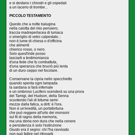
e si destano i chiostri e gli ospedali
a un lacerio di trombe...
PICCOLO TESTAMENTO
Questo che a notte balugina
nella calotta del mio pensiero,
traccia madreperlacea di lumaca
o smeriglio di vetro calpestato..:
non è lume di chiesa o d'officina
che alimenti
chierico rosso, o nero.
Solo quest'iride posso
lasciarti a testimonianza
d'una fede che fu combattuta,
d'una speranza che bruciò più lenta
di un duro ceppo nel focolare.
Conservane la cipria nello specchietto
quando spenta ogni lampada
la sardana si farà infernale
e un ombroso Lucifero scenderà su una prora
del Tamigi, del Hudson, della Senna
scuotendo l'ali di bitume semi­-
mozze dalla fatica, a dirti: è l'ora.
Non è un'eredità, un portafortuna
che può reggere all'urto dei monsoni
sul fil di ragno della memoria,
ma una storia non dura che nella cenere
e persistenza è solo l'estinzione.
Giusto era il segno: chi l'ha ravvisato
non può faIlire nel ritrovarti.