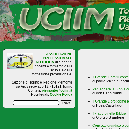
:
ASSOCIAZIONE
PROFESSIONALE
CATTOLICA
di dirigenti,
docenti e formatori della
scuola e della
formazione professionale.
Il Grande Libro: il conte
di padre Michele Picciri
Sezione di Torino e Regione Piemonte
via Arcivescovado 12 - 10121 Torino
Per leggere la Bibbia c
Contatti:
piemonte@uciim.it
di don Carlo Nanni
Note legali:
Cookie Policy
Il Grande Libro: come p
di Rosa Castellaro
Il viaggio nella Bibbia
di Giorgio Brandone
Concetto giuridico e con