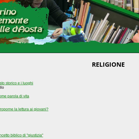
RELIGIONE
sto storico e i luoghi
llo
ome parola di vita
roporne la lettura ai giovani?
cetto biblico di "giustizia"