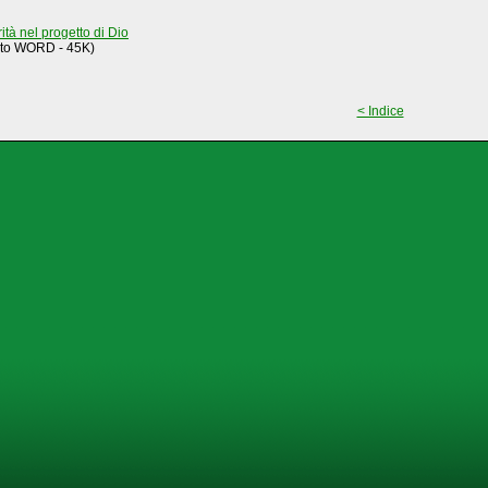
tà nel progetto di Dio
mato WORD - 45K)
< Indice