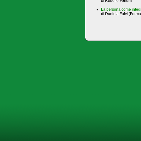
di Rodolfo Venditti
La persona come integri
di Daniela Fulvi (For