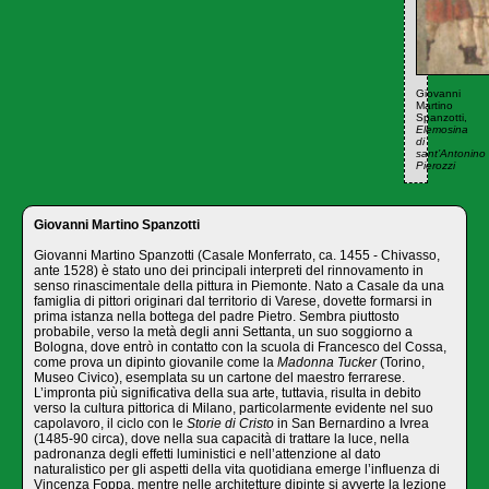
Giovanni
Martino
Spanzotti,
Elemosina
di
sant’Antonino
Pierozzi
Giovanni Martino Spanzotti
Giovanni Martino Spanzotti (Casale Monferrato, ca. 1455 - Chivasso,
ante 1528) è stato uno dei principali interpreti del rinnovamento in
senso rinascimentale della pittura in Piemonte. Nato a Casale da una
famiglia di pittori originari dal territorio di Varese, dovette formarsi in
prima istanza nella bottega del padre Pietro. Sembra piuttosto
probabile, verso la metà degli anni Settanta, un suo soggiorno a
Bologna, dove entrò in contatto con la scuola di Francesco del Cossa,
come prova un dipinto giovanile come la
Madonna Tucker
(Torino,
Museo Civico), esemplata su un cartone del maestro ferrarese.
L’impronta più significativa della sua arte, tuttavia, risulta in debito
verso la cultura pittorica di Milano, particolarmente evidente nel suo
capolavoro, il ciclo con le
Storie di Cristo
in San Bernardino a Ivrea
(1485-90 circa), dove nella sua capacità di trattare la luce, nella
padronanza degli effetti luministici e nell’attenzione al dato
naturalistico per gli aspetti della vita quotidiana emerge l’influenza di
Vincenza Foppa, mentre nelle architetture dipinte si avverte la lezione