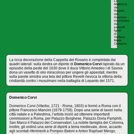
La
Madonna
del
Rosario
del
Guercino
incorniciata
dai
pannelli
lignei
di
Stefano
Maria
Clemente
La ricca decorazione della Cappella del Rosario è completata dai
quadri laterali: sulla destra un dipinto di
Domenico Corvi
ispirato da un
episodio della peste del 1630 dove il duca Vittorio Amedeo I di Savoia
dona un vasetto di olio miracoloso per ungere gli appestati; mentre
sulla parete sinistra una tela del pittore Revelli rievoca la vittoria della
cristianità contro i musulmani nella battaglia di Lepanto del 1571.
Domenico Corvi
Domenico Corvi (Viterbo, 1721 - Roma, 1803) si formò a Roma con il
pittore Francesco Mancini (1679-1758). Dopo una serie di lavori nella
città natale e a Palestrina, l’artista iniziò ad ottenere importanti
commissioni a Roma, per Palazzo Borghese, Palazzo Doria Pamphili,
San Marco il Palazzo dei Conservatori. La nobile famiglia dei Colonna,
inoltre, gli ordinò una serie di dipinti a tema medievale, dove, accanto
agli scontati riferimenti a Pompeo Batoni e Anton Raphael Mengs,