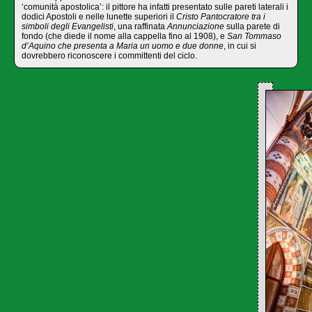
‘comunità apostolica’: il pittore ha infatti presentato sulle pareti laterali i
dodici Apostoli e nelle lunette superiori il
Cristo Pantocratore tra i
simboli degli Evangelisti
, una raffinata
Annunciazione
sulla parete di
fondo (che diede il nome alla cappella fino al 1908), e
San Tommaso
d’Aquino che presenta a Maria un uomo e due donne
, in cui si
dovrebbero riconoscere i committenti del ciclo.