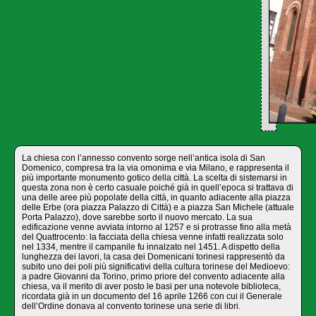
La chiesa con l’annesso convento sorge nell’antica isola di San
Domenico, compresa tra la via omonima e via Milano, e rappresenta il
più importante monumento gotico della città. La scelta di sistemarsi in
questa zona non è certo casuale poiché già in quell’epoca si trattava di
una delle aree più popolate della città, in quanto adiacente alla piazza
delle Erbe (ora piazza Palazzo di Città) e a piazza San Michele (attuale
Porta Palazzo), dove sarebbe sorto il nuovo mercato. La sua
edificazione venne avviata intorno al 1257 e si protrasse fino alla metà
del Quattrocento: la facciata della chiesa venne infatti realizzata solo
nel 1334, mentre il campanile fu innalzato nel 1451. A dispetto della
lunghezza dei lavori, la casa dei Domenicani torinesi rappresentò da
subito uno dei poli più significativi della cultura torinese del Medioevo:
a padre Giovanni da Torino, primo priore del convento adiacente alla
chiesa, va il merito di aver posto le basi per una notevole biblioteca,
ricordata già in un documento del 16 aprile 1266 con cui il Generale
dell’Ordine donava al convento torinese una serie di libri.