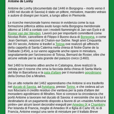
Antoine de Lonhy
Antoine de Lonhy (documentato dal 1446 in Borgogna – morto verso il
1490 nel ducato di Savoia) è stato un pittore, miniatore, maestro vetraio
e autore di disegni per ricami, a lungo attivo in Piemonte.
Le ricerche menzionate hanno messo in evidenza come la sua
formazione pittorica abbia avuto luogo nella Borgogna meridionale
attorno al 1440 a contato con i modelli fiamminghi di Jan van Eyck e di
Rogier van der Weyden
. Lavorò poi per importanti committenti come
Nicolas Rolin, cancelliere di Filippo il Buono duca di
Borgogna
, o come
Jean Germain, vescovo di Chalon-sur-Saône. Negli anni Cinquanta
del XV secolo, Antoine si trasferì a
Tolosa
ove realizzò gli affreschi
della cappella di Santa Caterina nella chiesa di Notre-Dame de la
Dalbade (1454), a cui vanno aggiunte anche opere in miniatura,
segnatamente per l'arcivescovo di Tolosa, Bernard de Rosier, oltre che
alcune vetrate per la sala grande del palazzo civico (1460).
Nel 1460 lo troviamo attivo anche in Catalogna, dove realizzò la
vetrata per il rosone che orna la facciata della chiesa di Santa María
del Mar in Barcellona e la
pala d'altare
per il monastero
agostiniano
della Domus Dei a Miralles.
Da un atto notarile del 1462 apprendiamo che Antoine si era trasferito
nel
ducato di Savoia
, ad
Avigliana
, presso
Torino
, e che cedeva ad un
suo fiduciario il credito residuo che vantava per la pala d'altare del
monastero agostiniano di Miralles. Non si conosce la circostanza che
portò Antoine a lavorare nel ducato di Savoia: è verosimile che sia lui il
destinatario di un pagamento disposto a favore di un «maistre Anthoine
pintre» per alcuni lavori decorativi eseguiti per
Amedeo IX
a
Chambéry
.
Per Iolanda di Francia, moglie di Amedeo IX e figlia di Carlo VII, re di
Francia, Antoine eseguì una serie di miniature per il trattato
Breve