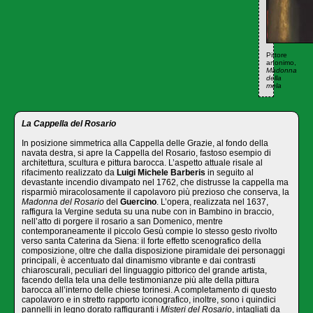
Pittore
anonimo,
Madonna
della
mela
La Cappella del Rosario
In posizione simmetrica alla Cappella delle Grazie, al fondo della
navata destra, si apre la Cappella del Rosario, fastoso esempio di
architettura, scultura e pittura barocca. L’aspetto attuale risale al
rifacimento realizzato da
Luigi Michele Barberis
in seguito al
devastante incendio divampato nel 1762, che distrusse la cappella ma
risparmiò miracolosamente il capolavoro più prezioso che conserva, la
Madonna del Rosario
del
Guercino
. L’opera, realizzata nel 1637,
raffigura la Vergine seduta su una nube con in Bambino in braccio,
nell’atto di porgere il rosario a san Domenico, mentre
contemporaneamente il piccolo Gesù compie lo stesso gesto rivolto
verso santa Caterina da Siena: il forte effetto scenografico della
composizione, oltre che dalla disposizione piramidale dei personaggi
principali, è accentuato dal dinamismo vibrante e dai contrasti
chiaroscurali, peculiari del linguaggio pittorico del grande artista,
facendo della tela una delle testimonianze più alte della pittura
barocca all’interno delle chiese torinesi. A completamento di questo
capolavoro e in stretto rapporto iconografico, inoltre, sono i quindici
pannelli in legno dorato raffiguranti i
Misteri del Rosario
, intagliati da