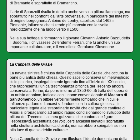
di Bramante e soprattutto di Bramantino.
L’arte di Spanzotti risulta in debito anche verso la pittura fiamminga, ma
soprattutto nei confronti dall'arte provenzale, in particolare del maestro
di origine borgognona Antoine de Lonhy, stabilitosi dal 1462 in
Piemonte, influenza che si rende più marcata con la svolta
nordicizzante che ha luogo verso il 1500.
Nella sua bottega si formarono il giovane Giovanni Antonio Bazzi, detto
il Sodoma, il chivassese Defendente Ferrari, che fu anche un suo
importante collaboratore, e il vercellese Gerolamo Giovenone.
La Cappella delle Grazie
La navata sinistra è chiusa dalla Cappella delle Grazie, che occupa la
parte più antica della chiesa. Questo sacello conserva un meraviglioso
ciclo pittorico, inspiegabilmente ignorato fino all’inizio del XX secolo,
che rappresenta l’unica testimonianza pittorica del Trecento ancora
conservata a Torino, da porre intorno al 1350-60. Si tratta dell’opera di
un artista anonimo, indicato con il nome convenzionale di
Maestro di
San Domenico
, un pittore verosimilmente lombardo che in cui le
influenze padane e francesi si fondono con la cultura giottesca, in
particolare legata alle straordinarie novità che dal grande cantiere di
Assisi si propagarono ad ampio raggio condizionando lo sviluppo della
pittura del Trecento. La linea guizzante che contorna le figure,
l’espressività accentuata dei volti, certi arcaismi rilevabili soprattutto
nella struttura architettonica dipinta, non sarebbero spiegabili se non
alla luce di questo debito culturale.
Nella Cappella delle Grazie viene illustrato l’ideale domenicano della