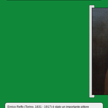
Enrico Reffo (Torino, 1831 - 1917) è stato un importante pittore