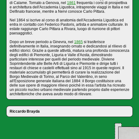
di Calame. Tornato a Genova, nel
1861
frequenta i corsi di prospettiva
e architettura dell'Accademia Ligustica, intraprende viaggi in Italia e nel
Delfinato francese, mentre a Nervi conosce Carlo Pittara.
Nel 1864 si iscrive al corso di anatomia dell'Accademia Ligustica ed
entra in contatto con Federico Pastoris, artista e animatore culturale. In
estate raggiunge Carlo Pittara a Rivara, luogo di riunione di pittori
paesaggistici.
Dopo un breve periodo a Ginevra, nel
1865
si trasferisce
definitivamente in Italia, insegnando ornato e dedicandosi al rilievo di
edifici storici. Grazie a queste attività, matura una profonda conoscenza
degli edifici di Piemonte, Liguria e Valle d'Aosta, dimostrando
particolare interesse per quelli del periodo medievale. Diviene
Soprintendente alle Belle Arti di Liguria e Piemonte e dirige tutti i
restauri di chiese e castelli effettuati sino al 1915 in queste regioni. Il
materiale accumulato gli permetterà di curare la realizzazione del
Borgo Medievale di Torino, al Parco del Valentino, in seno
all'Esposizione generale italiana del 1884: il Borgo costituisce una
delle sue opere di maggiore rilievo poiché in essa l'artista ha ricreato
un piccolo nucleo urbano medievale partendo proprio dalle esperienze
architettoniche che aveva avuto modo di rilevare.
Riccardo Brayda