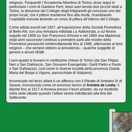
religioso. Frequentò l’Accademia Albertina di Torino, dove seguì in
particolare i corsi di Gaetano Ferri; dopo aver tenuto due piccoli studi a
Torino, la direzione del Collegio degli Artigianelli gli concesse uno dei
propri locali, che il pittore mantenne fino alla morte, ricambiando
l’ospitalità ricevuta tenendo un corso di pittura all’interno del Collegio.
Come artista esordì nel 1857, all’esposizione della Società Promotrice
di Belle Arti, con una miniatura intitolata
La Addolorata
, a cui fecero
seguito nel 1858 un
San Francesco d'Assisi
e nel 1860 una
Madonna
:
negli anni successivi continuò a prendere parti alle mostre della
Promotrice pressoché ininterrottamente fino al 1886, alternando ai temi
religiosi – che sempre ebbero la prevalenza – qualche soggetto di
genere e alcuni ritratti.
I suoi quadri si trovano in moltissime chiese di Torino (da San Filippo
Neri a San Dalmazzo, San Giovanni Evangelista i Santi Pietro e Paolo
e San Dalmazzo), così come in diverse località della provincia (Santa
Maria del Borgo a Vigone, parrocchiale di Volpiano).
Incorniciato nel terzo altare è un affresco con il
Ritratto di Amedeo IX di
Savoia
, riconosciuto come un prezioso lavoro di
Antoine de Lonhy
: il
dipinto fino al 1617 si trovava presso il terzo pilastro, da cui trasferito
nella sede attuale quando l’altare venne ristrutturato alla fine del
Settecento.