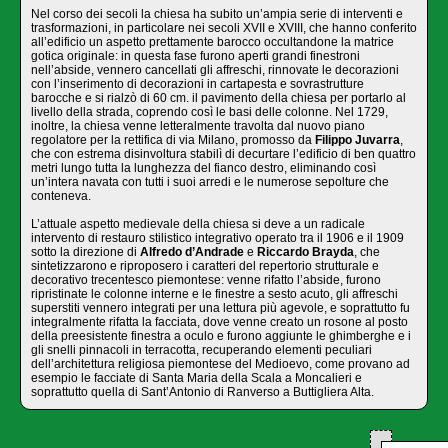
Nel corso dei secoli la chiesa ha subito un’ampia serie di interventi e
trasformazioni, in particolare nei secoli XVII e XVIII, che hanno conferito
all’edificio un aspetto prettamente barocco occultandone la matrice
gotica originale: in questa fase furono aperti grandi finestroni
nell’abside, vennero cancellati gli affreschi, rinnovate le decorazioni
con l’inserimento di decorazioni in cartapesta e sovrastrutture
barocche e si rialzò di 60 cm. il pavimento della chiesa per portarlo al
livello della strada, coprendo così le basi delle colonne. Nel 1729,
inoltre, la chiesa venne letteralmente travolta dal nuovo piano
regolatore per la rettifica di via Milano, promosso da
Filippo Juvarra
,
che con estrema disinvoltura stabilì di decurtare l’edificio di ben quattro
metri lungo tutta la lunghezza del fianco destro, eliminando così
un’intera navata con tutti i suoi arredi e le numerose sepolture che
conteneva.
L’attuale aspetto medievale della chiesa si deve a un radicale
intervento di restauro stilistico integrativo operato tra il 1906 e il 1909
sotto la direzione di
Alfredo d’Andrade
e
Riccardo Brayda
, che
sintetizzarono e riproposero i caratteri del repertorio strutturale e
decorativo trecentesco piemontese: venne rifatto l’abside, furono
ripristinate le colonne interne e le finestre a sesto acuto, gli affreschi
superstiti vennero integrati per una lettura più agevole, e soprattutto fu
integralmente rifatta la facciata, dove venne creato un rosone al posto
della preesistente finestra a oculo e furono aggiunte le ghimberghe e i
gli snelli pinnacoli in terracotta, recuperando elementi peculiari
dell’architettura religiosa piemontese del Medioevo, come provano ad
esempio le facciate di Santa Maria della Scala a Moncalieri e
soprattutto quella di Sant’Antonio di Ranverso a Buttigliera Alta.