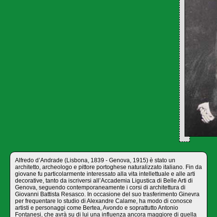
Alfredo d’Andrade (Lisbona, 1839 - Genova, 1915) è stato un
architetto, archeologo e pittore portoghese naturalizzato italiano. Fin da
giovane fu particolarmente interessato alla vita intellettuale e alle arti
decorative, tanto da iscriversi all’Accademia Ligustica di Belle Arti di
Genova, seguendo contemporaneamente i corsi di architettura di
Giovanni Battista Resasco. In occasione del suo trasferimento Ginevra
per frequentare lo studio di Alexandre Calame, ha modo di conosce
artisti e personaggi come Bertea, Avondo e soprattutto Antonio
Fontanesi, che avrà su di lui una influenza ancora maggiore di quella