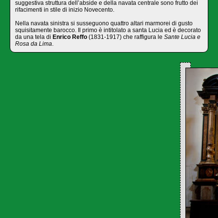
suggestiva struttura dell’abside e della navata centrale sono frutto dei
rifacimenti in stile di inizio Novecento.
Nella navata sinistra si susseguono quattro altari marmorei di gusto
squisitamente barocco. Il primo è intitolato a santa Lucia ed è decorato
da una tela di
Enrico Reffo
(1831-1917) che raffigura le
Sante Lucia e
Rosa da Lima
.