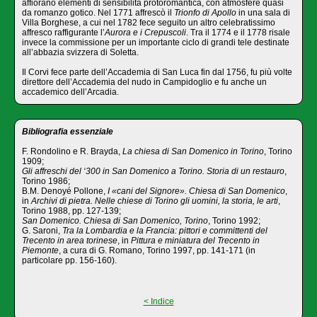
affiorano elementi di sensibilità protoromantica, con atmosfere quasi
da romanzo gotico. Nel 1771 affrescò il
Trionfo di Apollo
in una sala di
Villa Borghese, a cui nel 1782 fece seguito un altro celebratissimo
affresco raffigurante l’
Aurora e i Crepuscoli
. Tra il 1774 e il 1778 risale
invece la commissione per un importante ciclo di grandi tele destinate
all’abbazia svizzera di Soletta.
Il Corvi fece parte dell’Accademia di San Luca fin dal 1756, fu più volte
direttore dell’Accademia del nudo in Campidoglio e fu anche un
accademico dell’Arcadia.
Bibliografia essenziale
F. Rondolino e R. Brayda,
La chiesa di San Domenico in Torino
, Torino
1909;
Gli affreschi del ‘300 in San Domenico a Torino. Storia di un restauro
,
Torino 1986;
B.M. Denoyé Pollone,
I «cani del Signore». Chiesa di San Domenico
,
in
Archivi di pietra. Nelle chiese di Torino gli uomini, la storia, le arti
,
Torino 1988, pp. 127-139;
San Domenico. Chiesa di San Domenico, Torino
, Torino 1992;
G. Saroni,
Tra la Lombardia e la Francia: pittori e committenti del
Trecento in area torinese
, in
Pittura e miniatura del Trecento in
Piemonte
, a cura di G. Romano, Torino 1997, pp. 141-171 (in
particolare pp. 156-160).
< Indice