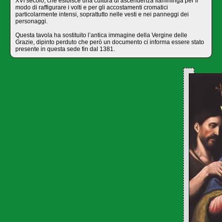
XVI secolo, che esibisce una cultura di ascendenza fiamminga per il
modo di raffigurare i volti e per gli accostamenti cromatici
particolarmente intensi, soprattutto nelle vesti e nei panneggi dei
personaggi.
Questa tavola ha sostituito l’antica immagine della Vergine delle
Grazie, dipinto perduto che però un documento ci informa essere stato
presente in questa sede fin dal 1381.