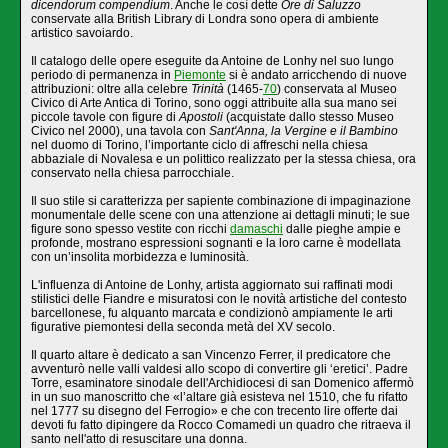
dicendorum compendium
. Anche le così dette
Ore di Saluzzo
conservate alla British Library di Londra sono opera di ambiente
artistico savoiardo.
Il catalogo delle opere eseguite da Antoine de Lonhy nel suo lungo
periodo di permanenza in
Piemonte
si è andato arricchendo di nuove
attribuzioni: oltre alla celebre
Trinità
(1465-
70
) conservata al Museo
Civico di Arte Antica di Torino, sono oggi attribuite alla sua mano sei
piccole tavole con figure di
Apostoli
(acquistate dallo stesso Museo
Civico nel 2000), una tavola con
Sant'Anna, la Vergine e il Bambino
nel duomo di Torino, l’importante ciclo di affreschi nella chiesa
abbaziale di Novalesa e un polittico realizzato per la stessa chiesa, ora
conservato nella chiesa parrocchiale.
Il suo stile si caratterizza per sapiente combinazione di impaginazione
monumentale delle scene con una attenzione ai dettagli minuti; le sue
figure sono spesso vestite con ricchi
damaschi
dalle pieghe ampie e
profonde, mostrano espressioni sognanti e la loro carne è modellata
con un’insolita morbidezza e luminosità.
L'influenza di Antoine de Lonhy, artista aggiornato sui raffinati modi
stilistici delle Fiandre e misuratosi con le novità artistiche del contesto
barcellonese, fu alquanto marcata e condizionò ampiamente le arti
figurative piemontesi della seconda metà del XV secolo.
Il quarto altare è dedicato a san Vincenzo Ferrer, il predicatore che
avventurò nelle valli valdesi allo scopo di convertire gli ‘eretici’. Padre
Torre, esaminatore sinodale dell'Archidiocesi di san Domenico affermò
in un suo manoscritto che «l’altare già esisteva nel 1510, che fu rifatto
nel 1777 su disegno del Ferrogio» e che con trecento lire offerte dai
devoti fu fatto dipingere da Rocco Comamedi un quadro che ritraeva il
santo nell'atto di resuscitare una donna.