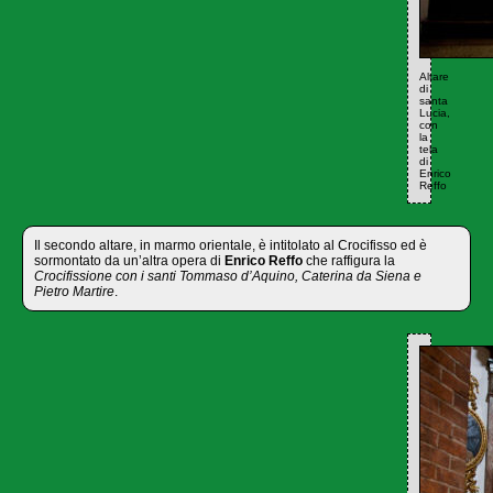
Altare
di
santa
Lucia,
con
la
tela
di
Enrico
Reffo
Il secondo altare, in marmo orientale, è intitolato al Crocifisso ed è
sormontato da un’altra opera di
Enrico Reffo
che raffigura la
Crocifissione con i santi Tommaso d’Aquino, Caterina da Siena e
Pietro Martire
.